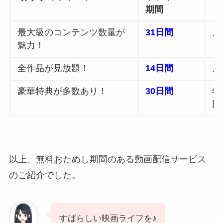
期間
最大級のコンテンツ数量が
31日間
月
魅力！
全作品が見放題！
14日間
月
豪華特典が多数あり！
30日間
年
円
以上、無料おためし期間のある動画配信サービス
のご紹介でした。
すばらしい映画ライフを♪