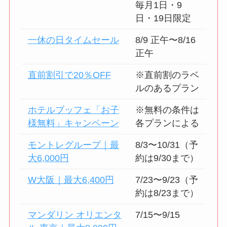
毎月1日・9
日・19日限定
一休の日タイムセール
8/9 正午〜8/16
正午
直前割引で20％OFF
※直前割のラベ
ルのあるプラン
ホテルブッフェ「お子
※無料の条件は
様無料」キャンペーン
各プランによる
モントレグループ｜最
8/3〜10/31（予
大6,000円
約は9/30まで）
W大阪｜最大6,400円
7/23〜9/23（予
約は8/23まで）
マンダリン オリエンタ
7/15〜9/15