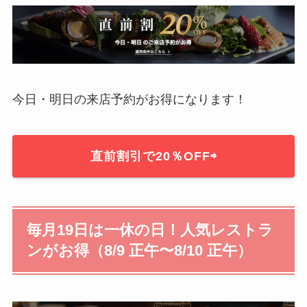
今日・明日の来店予約がお得になります！
直前割引で20％OFF⇨
毎月19日は一休の日！人気レストラ
ンがお得（8/9 正午〜8/10 正午）