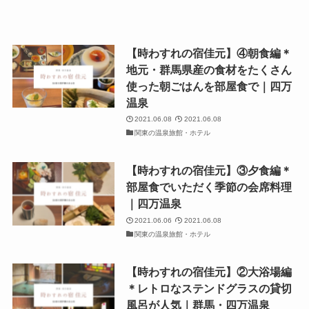
【時わすれの宿佳元】④朝食編＊
地元・群馬県産の食材をたくさん
使った朝ごはんを部屋食で｜四万
温泉
2021.06.08
2021.06.08
関東の温泉旅館・ホテル
【時わすれの宿佳元】③夕食編＊
部屋食でいただく季節の会席料理
｜四万温泉
2021.06.06
2021.06.08
関東の温泉旅館・ホテル
【時わすれの宿佳元】②大浴場編
＊レトロなステンドグラスの貸切
風呂が人気｜群馬・四万温泉