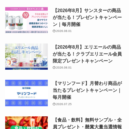
【2026年8月】サンスターの商品
が当たる！プレゼントキャンペー
ン｜毎月開催
2026.08.01
【2026年8月】エリエールの商品
が当たる！クラブエリエール会員
限定プレゼントキャンペーン
2026.08.01
【マリンフード】月替わり商品が
当たるプレゼントキャンペーン｜
毎月開催
2026.07.25
【食品・飲料】無料サンプル・全
員プレゼント・懸賞大量当選情報