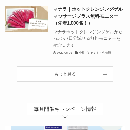
マナラ｜ホットクレンジングゲル
マッサージプラス無料モニター
（先着1,000名！）
マナラホットクレンジングゲルがた
っぷり7日分試せる無料モニターを
紹介します！
2022.06.01
全員プレゼント・先着順
もっと見る
毎月開催キャンペーン情報