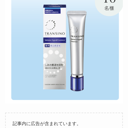
記事内に広告が含まれています。