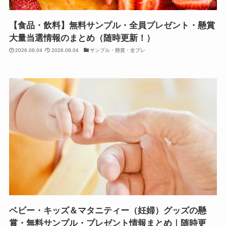
【食品・飲料】無料サンプル・全員プレゼント・懸賞
大量当選情報のまとめ（随時更新！）
2026.08.04
2026.08.04
サンプル・懸賞・全プレ
ベビー・キッズ＆マタニティー（妊婦）グッズの懸
賞・無料サンプル・プレゼント情報まとめ｜随時更