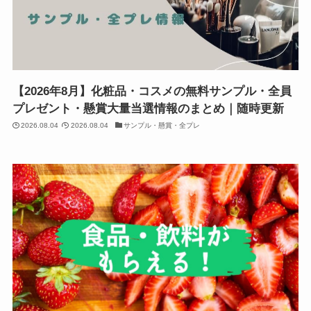
【2026年8月】化粧品・コスメの無料サンプル・全員
プレゼント・懸賞大量当選情報のまとめ｜随時更新
2026.08.04
2026.08.04
サンプル・懸賞・全プレ