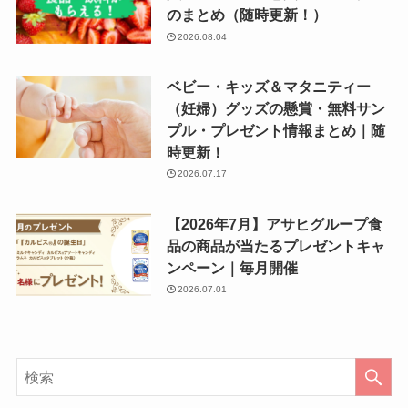
のまとめ（随時更新！）
2026.08.04
ベビー・キッズ＆マタニティー
（妊婦）グッズの懸賞・無料サン
プル・プレゼント情報まとめ｜随
時更新！
2026.07.17
【2026年7月】アサヒグループ食
品の商品が当たるプレゼントキャ
ンペーン｜毎月開催
2026.07.01