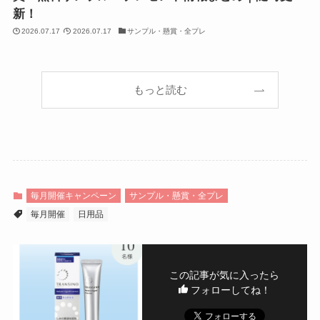
新！
2026.07.17
2026.07.17
サンプル・懸賞・全プレ
もっと読む
毎月開催キャンペーン
サンプル・懸賞・全プレ
毎月開催
日用品
この記事が気に入ったら
フォローしてね！