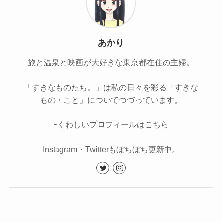
あかり
旅と温泉と映画が大好きな東京都在住の主婦。
「すきなものたち。」は私の日々を彩る「すきな
もの・こと」についてつづっています。
⇨くわしいプロフィールはこちら
Instagram・Twitterもぼちぼち更新中。