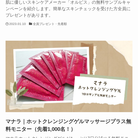
肌に優しいスキンケアメーカー「オルビス」の無料サンプルキャ
ンペーンを紹介します。簡単なスキンチェックを受けた方全員に
プレゼントがあります。
2023.01.10
全員プレゼント・先着順
マナラ｜ホットクレンジングゲルマッサージプラス無
料モニター（先着1,000名！）