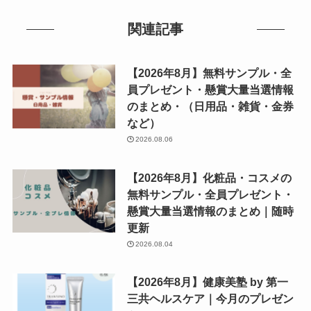
関連記事
【2026年8月】無料サンプル・全
員プレゼント・懸賞大量当選情報
のまとめ・（日用品・雑貨・金券
など）
2026.08.06
【2026年8月】化粧品・コスメの
無料サンプル・全員プレゼント・
懸賞大量当選情報のまとめ｜随時
更新
2026.08.04
【2026年8月】健康美塾 by 第一
三共ヘルスケア｜今月のプレゼン