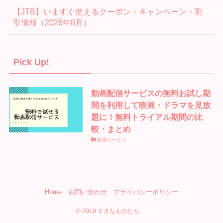
【JTB】いますぐ使えるクーポン・キャンペーン・割
引情報（2026年8月）
Pick Up!
動画配信サービスの無料お試し期
間を利用して映画・ドラマを見放
題に！無料トライアル期間の比
較・まとめ
動画サービス
Home
お問い合わせ
プライバシーポリシー
© 2019 すきなものたち。.