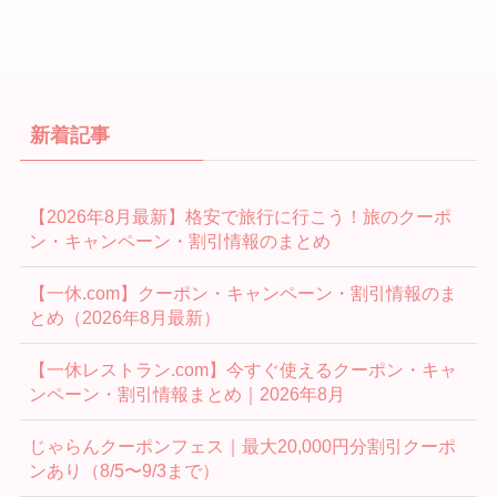
新着記事
【2026年8月最新】格安で旅行に行こう！旅のクーポ
ン・キャンペーン・割引情報のまとめ
【一休.com】クーポン・キャンペーン・割引情報のま
とめ（2026年8月最新）
【一休レストラン.com】今すぐ使えるクーポン・キャ
ンペーン・割引情報まとめ｜2026年8月
じゃらんクーポンフェス｜最大20,000円分割引クーポ
ンあり（8/5〜9/3まで）