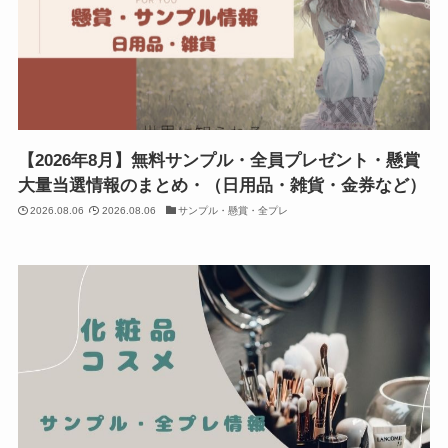
【2026年8月】無料サンプル・全員プレゼント・懸賞
大量当選情報のまとめ・（日用品・雑貨・金券など）
2026.08.06
2026.08.06
サンプル・懸賞・全プレ