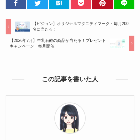
【ピジョン】オリジナルマタニティマーク・毎月200
名に当たる！
【2026年7月】牛乳石鹸の商品が当たる！プレゼント
キャンペーン｜毎月開催
この記事を書いた人