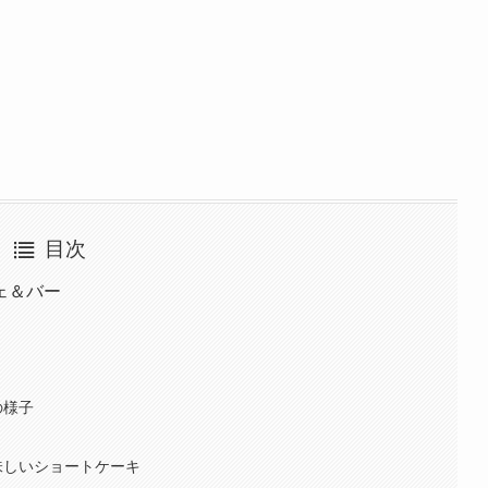
目次
ェ＆バー
の様子
味しいショートケーキ