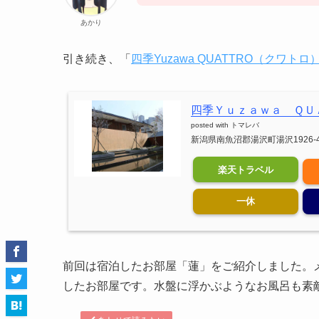
あかり
引き続き、「
四季Yuzawa QUATTRO（クワトロ
四季Ｙｕｚａｗａ ＱＵ
posted with
トマレバ
新潟県南魚沼郡湯沢町湯沢1926-
楽天トラベル
一休
前回は宿泊したお部屋「蓮」をご紹介しました。
したお部屋です。水盤に浮かぶようなお風呂も素