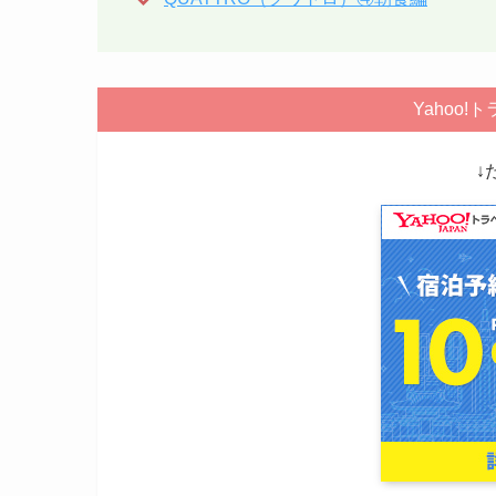
Yahoo
↓