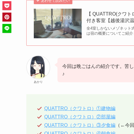
あわせて読みたい
【 QUATTRO(ク
付き客室【越後湯沢
全4室しかないメゾネット式
は宿の概要についてご紹介
今回は晩ごはんの紹介です。苦し
♪
あかり
QUATTRO（クワトロ）①建物編
QUATTRO（クワトロ）②部屋編
QUATTRO（クワトロ）③夕食編
（←今
QUATTRO（クワトロ）④朝食編