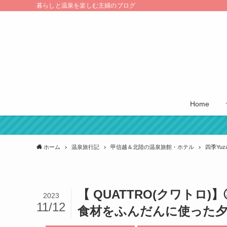
暮らしと温泉を楽しむ主婦のブログ
Home
ホーム
温泉旅行記
甲信越＆北陸の温泉旅館・ホテル
四季Yuz
【 QUATTRO(クワト
2023
11/12
食材をふんだんに使った夕