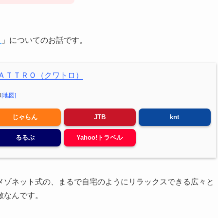
）
」についてのお話です。
ＡＴＴＲＯ（クワトロ）
4
[地図]
じゃらん
JTB
knt
るるぶ
Yahoo!トラベル
メゾネット式の、まるで自宅のようにリラックスできる広々と
敵なんです。