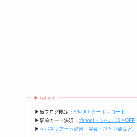
おすすめ
▶︎当ブログ限定：
5％OFFクーポンコード
▶︎事前カード決済：
Yahoo!トラベル 10％OFF
▶︎
≪バスツアー≫温泉・美食・ひとり旅など