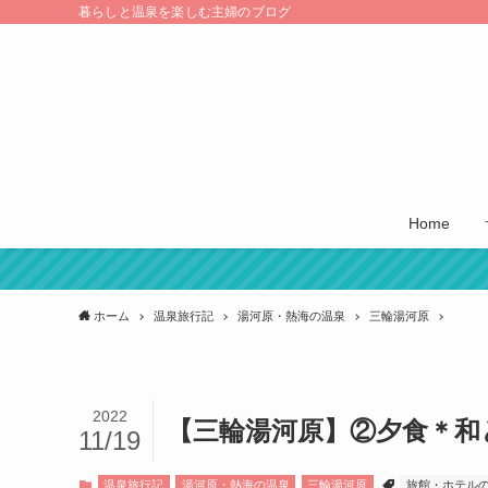
暮らしと温泉を楽しむ主婦のブログ
Home
ホーム
温泉旅行記
湯河原・熱海の温泉
三輪湯河原
2022
【三輪湯河原】②夕食＊和
11/19
温泉旅行記
湯河原・熱海の温泉
三輪湯河原
旅館・ホテル