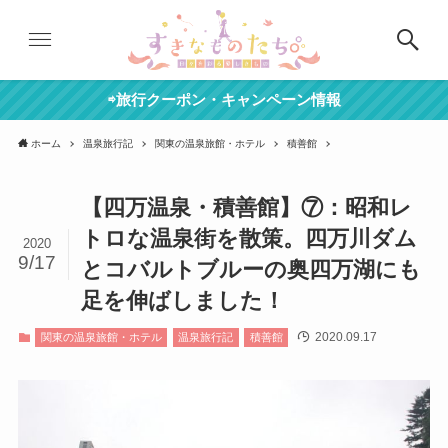
⇨旅行クーポン・キャンペーン情報
ホーム
温泉旅行記
関東の温泉旅館・ホテル
積善館
【四万温泉・積善館】⑦：昭和レ
トロな温泉街を散策。四万川ダム
2020
9/17
とコバルトブルーの奥四万湖にも
足を伸ばしました！
2020.09.17
関東の温泉旅館・ホテル
温泉旅行記
積善館