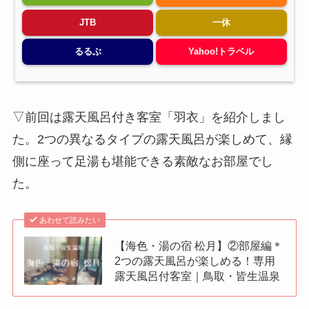
JTB
一休
るるぶ
Yahoo!トラベル
▽前回は露天風呂付き客室「羽衣」を紹介しまし
た。2つの異なるタイプの露天風呂が楽しめて、縁
側に座って足湯も堪能できる素敵なお部屋でし
た。
あわせて読みたい
【海色・湯の宿 松月】②部屋編＊
2つの露天風呂が楽しめる！専用
露天風呂付客室｜鳥取・皆生温泉