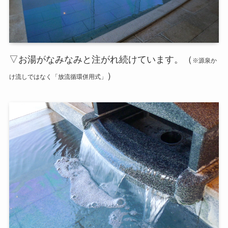
▽お湯がなみなみと注がれ続けています。（
※源泉か
）
け流しではなく「放流循環併用式」